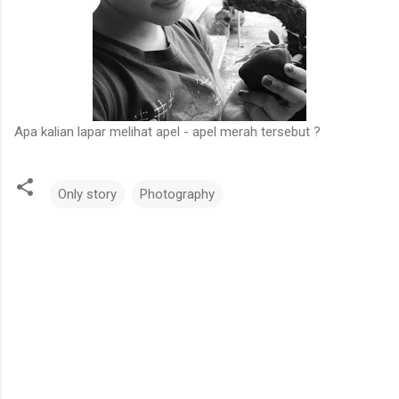
Apa kalian lapar melihat apel - apel merah tersebut ?
Only story
Photography
C
o
m
m
e
n
t