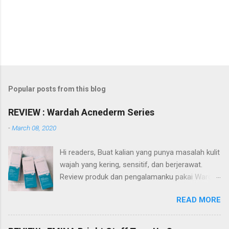
Popular posts from this blog
REVIEW : Wardah Acnederm Series
-
March 08, 2020
Hi readers, Buat kalian yang punya masalah kulit
wajah yang kering, sensitif, dan berjerawat.
Review produk dan pengalamanku pakai Wardah
Acnederm series akan membantu referensi
READ MORE
kalian dalam pencarian produk skin care. Apa itu
Wardah Acnederm series? Wardah Acnederm
merupakan salah satu dari sekian rangkaian