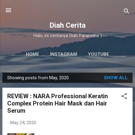
Skip to main content
Diah Cerita
Halo, ini ceritanya Diah Paramitha )
HOME
INSTAGRAM
YOUTUBE
Showing posts from May, 2020
SHOW ALL
P
o
REVIEW : NARA Professional Keratin
s
Complex Protein Hair Mask dan Hair
t
Serum
s
-
May 24, 2020