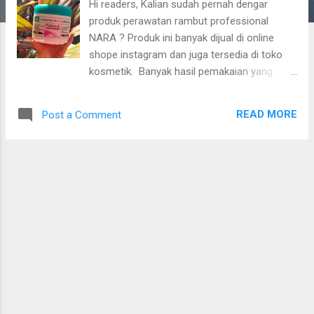
Hi readers, Kalian sudah pernah dengar
produk perawatan rambut professional
NARA ? Produk ini banyak dijual di online
shope instagram dan juga tersedia di toko
kosmetik. Banyak hasil pemakaian yang
bilang kalau bisa bikin rambut lembut dan
lurus. Bener ngga sih ? Review dari aku
READ MORE
Post a Comment
merupakan hasil pemakaian yang tidak hanya
sekali ya jadi, baca terus reviewnya sampai
selesai :) Aku beli NARA Professional Keratin
Hair Mask dan Hair Serum ini di online shope
instagram seharganya Rp 135.000 untuk
kedua produk. Banyak yang ngga
menyangkau kalau ini adalah brand lokal dari
Indonesia. NARA Professional diproduksi
oleh UD Raya Sentosa Abadi di Sumatera
Utara, Indonesia. Sudah memiliki sertifikasi
BPOM dengan nomor NA 18191005923, cek
di sini ya. Aku sudah cek kebenaran