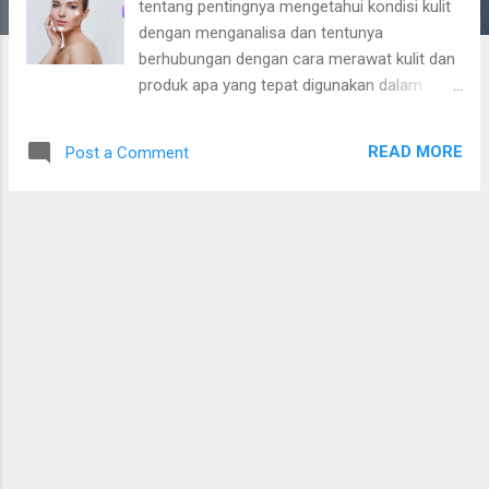
tentang pentingnya mengetahui kondisi kulit
dengan menganalisa dan tentunya
berhubungan dengan cara merawat kulit dan
produk apa yang tepat digunakan dalam
perawatannya. Berbicara tentang
menganalisa kulit tentu bukan hal yang
READ MORE
Post a Comment
mudha dan hanya dilakukan dengan tangan
kosong. Kita memerlukan sebuah sistem
atau alat untuk melakukan hal tersebut.
Pernahkah membayangkan menganalisa kulit
sendiri di rumah hanya melalui gawai
khususnya telepon pintar? Melalui
perkembangan IPTEK kini hal tersebut dapat
dilakukan hanya dalam genggaman tangan,
namanya aplikasi Trove Skin. Trove Skin
merupakan "skin care aplikasi" yang
menggunakan A.I.(Artificial Intelligence) atau
dalam bahasa Indonesia artinya kecerdasan
buatan untuk menganalisan dan mengelola