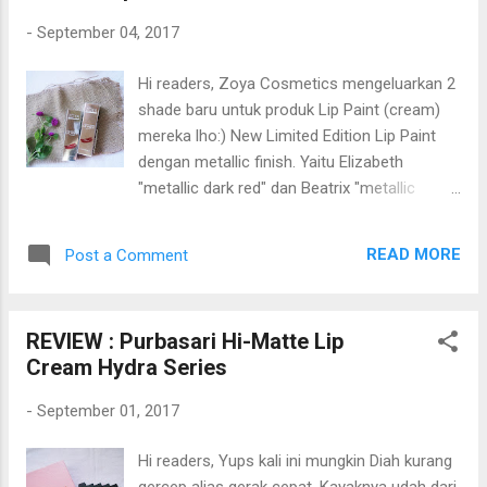
akhir-akhir ini terlalu sering bawaan serius
-
September 04, 2017
dari mulai nge-OSPEK mahasiswa baru dan
kegiatan kepanitiaan lainnya. "Yah kamu sih,
Hi readers, Zoya Cosmetics mengeluarkan 2
ngapain repot-repot amat ikut begituan di
shade baru untuk produk Lip Paint (cream)
kampus? Mending diem aja ngeVlog atau
mereka lho:) New Limited Edition Lip Paint
seringin lagi blogging." Oke ini tahap curhat
dengan metallic finish. Yaitu Elizabeth
=.= Nanti deh Diah cerita bagaimana
"metallic dark red" dan Beatrix "metallic
menikmati setahun menjadi mahasiswa,
brownish maroon". Nama lengkapnya, Zoya
tentunya pada judul posting berbeda :) Oke
Cosmetics Lacquer Lipstick Velvet Matte Lip
kita ke topik utama, akan mereview Wardah
READ MORE
Post a Comment
Paint wit Shea Butter atau singkat saja
Everyday Luminous Creamy Foundati...
menjadi Zoya Lip Paint :)
REVIEW : Purbasari Hi-Matte Lip
Cream Hydra Series
-
September 01, 2017
Hi readers, Yups kali ini mungkin Diah kurang