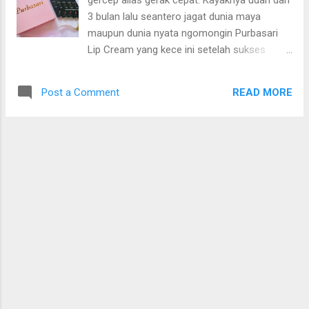
gercep alias gerak cepat. Kayaknya udah dari
3 bulan lalu seantero jagat dunia maya
maupun dunia nyata ngomongin Purbasari
Lip Cream yang kece ini setelah sukses
dengan Liptick matte mereka. Era lipstick
matte memang jaya semenjak Purbasari
READ MORE
Post a Comment
mengeluarkan produk Lipstick mattenya. Dan
sepertinya sampai ada pertanyaan, "Jangan
bilang suka make up kalo belum nyoba
Lipstick Matte dari Purbasari " Nah, baru
sebulan lalu Diah dapet pertanyaan "Bagus
ngga sih Purbasari Lip Cream ?" Karena
bulan lalu belum nyobain lip cream ini, dan
sekarang baru nyobain. Yuk lah review dulu.
Purbasari Hi-Matte Lip Cream Hydra Series
memiliki 5 shade yaitu : 01 Vinca 02 Azalea
03 Lantana 04 Zinnia 05 Freezia