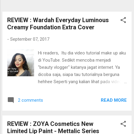
kulit. Aplikasi ini sudah dirilis sejak 17 juli
2017 dan aplikasi gratis yang dapat diunduh
melalui Google Play store. Trove Skin dapat
REVIEW : Wardah Everyday Luminous
menganalisa kondisi kulit terkini seperti ...
Creamy Foundation Extra Cover
-
September 07, 2017
Hi readers, Itu dia video tutorial make up aku
di YouTube. Sedikit mencoba menjadi
"beauty vlogger" katanya jagat internet. Ya
dicoba saja, siapa tau tutorialnya berguna
hehhee Seperti yang kalian lihat pada video,
pada saat itu aku memiliki bekas jerawat dan
kemerahan pada wajah. Tentunya amat
READ MORE
2 comments
sangat mengganggu ketika ingin tampil
dengan kulit mulus tanpa noda. Dan ngga
mungkin dong pakai sunlight supaya "bersih
REVIEW : ZOYA Cosmetics New
tanpa noda" Oke ini terlalu memaksa
Limited Lip Paint - Mettalic Series
humornya saudara-saudara :D Maklum lah