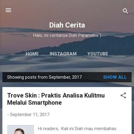
Skip to main content
Diah Cerita
Halo, ini ceritanya Diah Paramitha )
HOME
INSTAGRAM
YOUTUBE
Showing posts from September, 2017
SHOW ALL
P
o
Trove Skin : Praktis Analisa Kulitmu
s
Melalui Smartphone
t
s
-
September 11, 2017
Hi readers, Kali ini Diah mau membahas