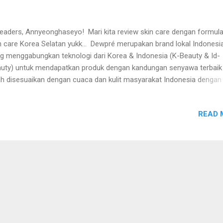
readers, Annyeonghaseyo! Mari kita review skin care dengan formula
n care Korea Selatan yukk... Dewpré merupakan brand lokal Indonesi
g menggabungkan teknologi dari Korea & Indonesia (K-Beauty & Id-
uty) untuk mendapatkan produk dengan kandungan senyawa terbaik
ah disesuaikan dengan cuaca dan kulit masyarakat Indonesia dengan
ga yang terjangkau. Desain dan packaging semuanya diimpor dari Ko
un formula diproduksi di PT Cosmax Indonesia. Produk Dewpré sel
READ 
us pada semua izin seperti BPOM, notifikasi Halal dan telah teruji sec
matologis. website Dewpre https://dewpre.com/id/ Ada banyak pilih
n care Dewpré salah satu yang aku punya Aloe Pro Gel nih. Dewpré
 Gel dengan formula spesial 92% Aloe Barbadensis Leaf Extract, Pro
henol, dan Allantoin yang membantu menenangkan kulit yang kemer
ingkatkan kelembaban, dan melembutkan kulit. Tekstur gel yang set
atakan a...