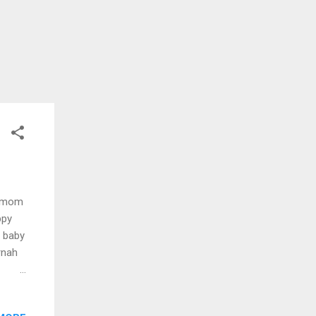
w mom
ppy
s baby
rnah
Di
am