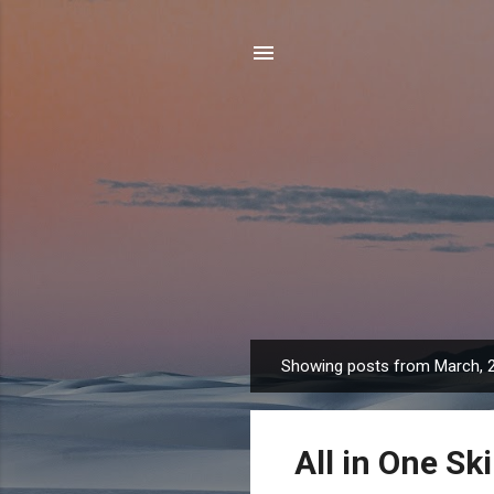
Showing posts from March, 
P
o
s
All in One Sk
t
s