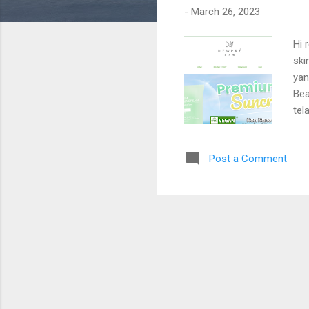
-
March 26, 2023
Hi 
ski
yan
Bea
tel
har
Nam
Post a Comment
lul
der
ski
Pro
Pat
men
dir