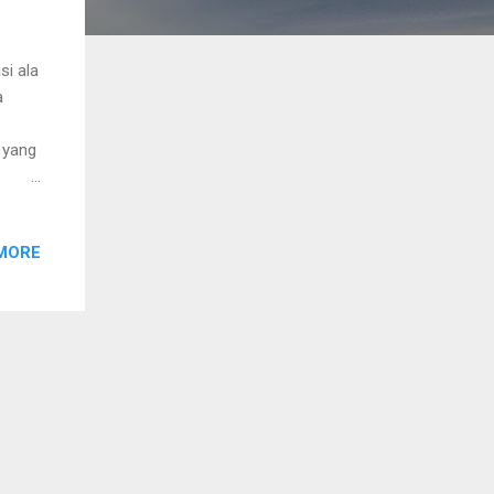
si ala
a
 yang
rea.
alu
MORE
ara
an
 Aloe
polis
ahan,
elah