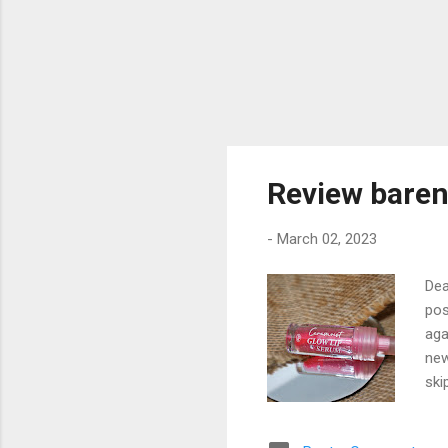
Review baren
-
March 02, 2023
Dea
pos
aga
new
ski
pro
rum