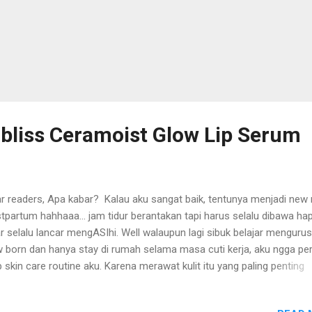
bliss Ceramoist Glow Lip Serum
r readers, Apa kabar? Kalau aku sangat baik, tentunya menjadi ne
tpartum hahhaaa... jam tidur berantakan tapi harus selalu dibawa ha
r selalu lancar mengASIhi. Well walaupun lagi sibuk belajar menguru
 born dan hanya stay di rumah selama masa cuti kerja, aku ngga pe
p skin care routine aku. Karena merawat kulit itu yang paling penting
duk yang sesuai kebutuhan kulit dan keberlanjutan. Setuju ngga sih ? 
ah aja biasanya sih bikin males dandan seperti pakai lipstick/lip cre