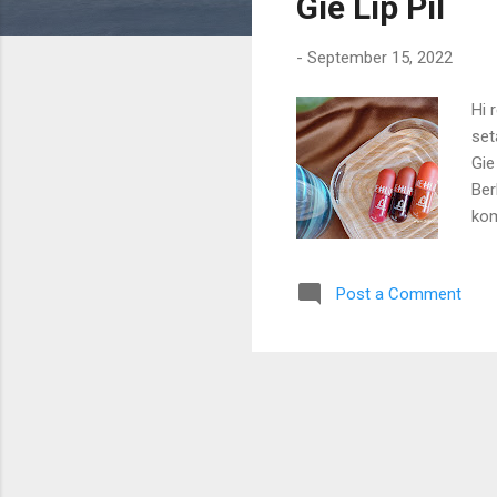
Gie Lip Pil
-
September 15, 2022
Hi 
set
Gie
Ber
kom
ter
bel
Post a Comment
pro
lai
mud
gam
ban
tem
mud