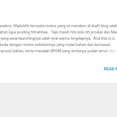
readers, Waduhhh ternyata review yang ini mendem di draft blog uda
ahun lupa posting hhhahhaa... Tapi masih hits kok nih produk dari M
 yang awal launchingnya udah viral warna tergelapnya. And this is it,
beda dengan review sebelumnya yang mulai bahas dari kemasan,
posisi bahan, serta masalah BPOM yang tentunya sudah aman dan
verifikasi. Jadi di posting ini akan lebih membahas "Alasan kenapa h
i Madame Gie Lip Pil" Madame Gie yang terkenal unik dalam launchi
READ 
duk dengan harga terjangkau dan kualitas yang bersaing dengan bra
nnya. Madame Gie Lip Pil ini unik sih dari segi kemasannya yang mungil
ah dibawa kemanapun tapi beresiko kadang hilang tiba-tiba saking
pangnya nyempil wkwkkwk, tekstur dan finishnya yang tahan lama 
get! Memiliki ukuran 5 ml dijual seharga Rp 20.000 (harga berbeda se
pat beli) ini memiliki tekstur seperti gel yang warnanya sangat pop u
ah diratakan warnanya dan bisa kit...