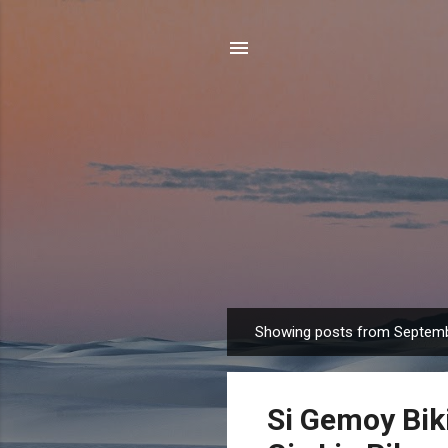
Showing posts from Septemb
P
o
s
Si Gemoy Bik
t
s