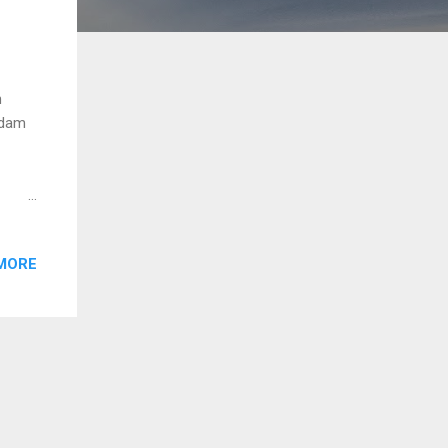
h
adam
arus
ng
MORE
nd
 jadi
oke
suai
p,