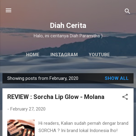
Skip to main content
Diah Cerita
Halo, ini ceritanya Diah Paramitha )
HOME
INSTAGRAM
YOUTUBE
Showing posts from February, 2020
SHOW ALL
P
o
REVIEW : Sorcha Lip Glow - Molana
s
t
-
February 27, 2020
s
Hi readers, Kalian sudah pernah dengar brand
SORCHA ? Ini brand lokal Indonesia lho!