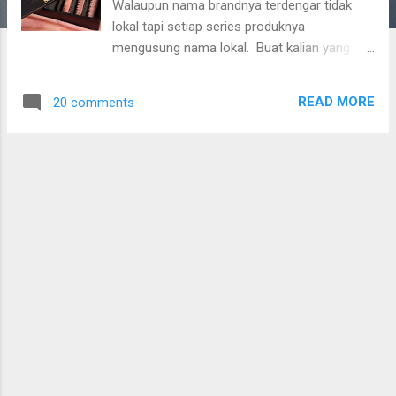
Walaupun nama brandnya terdengar tidak
lokal tapi setiap series produknya
mengusung nama lokal. Buat kalian yang
kepo, bisa cek instagram mereka di
@sorchacosmetic Sorcha memiliki slogan
READ MORE
20 comments
"be Radiant be You" Sekana mengisyaratkan
kalau mereka spesialisnya bikin tampilan
radiant (glowing). Beruntung sih aku punya
salah satu produk mereka yaitu Sorcha Lip
Glow - Molana.