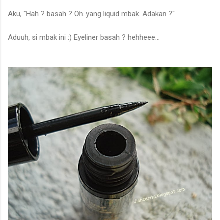
Aku, "Hah ? basah ? Oh..yang liquid mbak. Adakan ?"
Aduuh, si mbak ini :) Eyeliner basah ? hehheee...