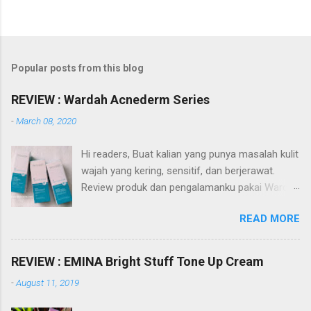
Popular posts from this blog
REVIEW : Wardah Acnederm Series
-
March 08, 2020
Hi readers, Buat kalian yang punya masalah kulit
wajah yang kering, sensitif, dan berjerawat.
Review produk dan pengalamanku pakai Wardah
Acnederm series akan membantu referensi
READ MORE
kalian dalam pencarian produk skin care. Apa itu
Wardah Acnederm series? Wardah Acnederm
merupakan salah satu dari sekian rangkaian
REVIEW : EMINA Bright Stuff Tone Up Cream
produk dari Wardah. Diantaranya Wardah Nature
-
August 11, 2019
Daily, Lightening, Perfect Bright, White Secret,
Renew You, dan C Defense. Semua rangkaian