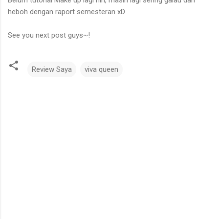
heboh dengan raport semesteran xD
See you next post guys~!
Review Saya
viva queen
C
o
m
m
e
n
t
s