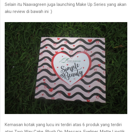
Selain itu Naavagreen juga launching Make Up Series yang akan
aku review di bawah ini :)
Kemasan kotak yang lucu ini terdiri atas 6 produk yang terdiri
atas Two Way Cake, Blush On, Mascara, Eyeliner, Matte Lipstik,