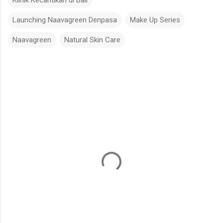
Klinik Kecantikan di Bali
Launching Naavagreen Denpasa
Make Up Series
Naavagreen
Natural Skin Care
C
o
m
m
e
n
t
s