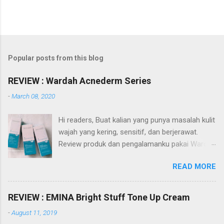
Popular posts from this blog
REVIEW : Wardah Acnederm Series
-
March 08, 2020
Hi readers, Buat kalian yang punya masalah kulit
wajah yang kering, sensitif, dan berjerawat.
Review produk dan pengalamanku pakai Wardah
Acnederm series akan membantu referensi
READ MORE
kalian dalam pencarian produk skin care. Apa itu
Wardah Acnederm series? Wardah Acnederm
merupakan salah satu dari sekian rangkaian
REVIEW : EMINA Bright Stuff Tone Up Cream
produk dari Wardah. Diantaranya Wardah Nature
-
August 11, 2019
Daily, Lightening, Perfect Bright, White Secret,