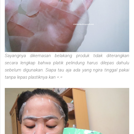
Sayangnya dikemasan belakang produk tidak diterangkan
secara lengkap bahwa platik pelindung harus dilepas dahulu
sebelum digunakan. Siapa tau aja ada yang ngira tinggal pakai
tanpa lepas plastiknya kan =.=