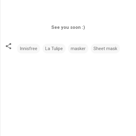
See you soon :)
Innisfree
La Tulipe
masker
Sheet mask
C
o
m
m
e
n
t
s