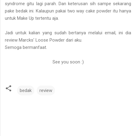
syndrome gitu lagi parah. Dan keterusan sih sampe sekarang
pake bedak ini. Kalaupun pakai two way cake powder itu hanya
untuk Make Up tertentu aja.
Jadi untuk kalian yang sudah bertanya melalui email, ini dia
review Marcks' Loose Powder dari aku.
Semoga bermanfaat.
See you soon :)
bedak
review
C
o
m
m