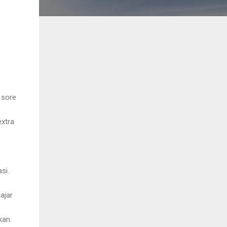
 sore
extra
si.
ajar
kan.