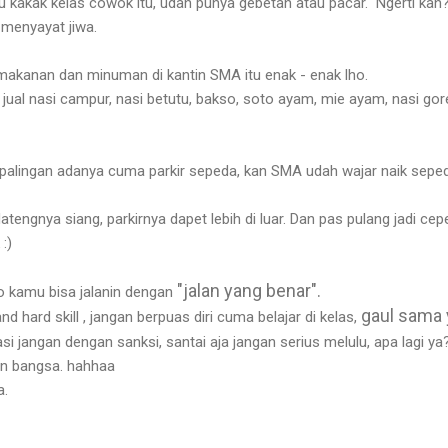
 tau kakak kelas cowok itu, udah punya gebetan atau pacar. Ngerti kan
h menyayat jiwa.
makanan dan minuman di kantin SMA itu enak - enak lho.
a jual nasi campur, nasi betutu, bakso, soto ayam, mie ayam, nasi gor
SMP palingan adanya cuma parkir sepeda, kan SMA udah wajar naik sepe
atengnya siang, parkirnya dapet lebih di luar. Dan pas pulang jadi cep
:)
"jalan yang benar".
o kamu bisa jalanin dengan
gaul sama
nd hard skill , jangan berpuas diri cuma belajar di kelas,
i jangan dengan sanksi, santai aja jangan serius melulu, apa lagi ya
dan bangsa. hahhaa
a.