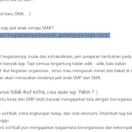
d baru SMA.... :)
 siap jadi anak remaja SMA?
et kegiatannya banyak, pulangnya juga sore."
kegiatannya, mulai dari extrakulikuler, jam pelajaran tambahan pada
an banyak lagi. Tapi semua tergantung kalian adik - adik, kalo kalian
ikut kegiatan organisasi , terus mau mengasah minat dan bakat di 
lian akan merasakan bedanya jadi anak SMP dan SMA.
tidak ikut extra,
Yakin ?
 untuk
coba dipikir lagi.
:)
entu beda dari SMP, lebih banyak mengajarkan kita dengan berorganisa
 softball, extra lingkungan hidup, dan club ekonomi. Ditambah lagi bel
nggu.
rti softball pun mengajarkan bagaimana berorganisasi dan kekompa