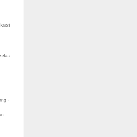
ikasi
kelas
ang -
an