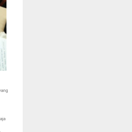
yang
aja