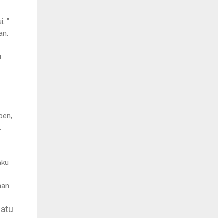
i. "
an,
u
pen,
.
aku
nan.
uatu