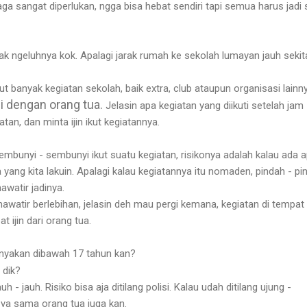
a sangat diperlukan, ngga bisa hebat sendiri tapi semua harus jadi 
ak ngeluhnya kok. Apalagi jarak rumah ke sekolah lumayan jauh sekit
t banyak kegiatan sekolah, baik extra, club ataupun organisasi lainny
i dengan orang tua.
Jelasin apa kegiatan yang diikuti setelah jam
atan, dan minta ijin ikut kegiatannya.
embunyi - sembunyi ikut suatu kegiatan, risikonya adalah kalau ada a
 yang kita lakuin. Apalagi kalau kegiatannya itu nomaden, pindah - pi
awatir jadinya.
watir berlebihan, jelasin deh mau pergi kemana, kegiatan di tempat 
 ijin dari orang tua.
anyakan dibawah 17 tahun kan?
 dik?
uh - jauh. Risiko bisa aja ditilang polisi. Kalau udah ditilang ujung -
 ya sama orang tua juga kan.