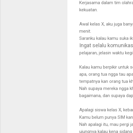
Kerjasama dalam tim olahrag
kekuatan.
Awal kelas X, aku juga bany
menit.
Saranku kalau kamu suka iku
Ingat selalu komunikas
pelajaran, jelasin waktu kegi
Kalau kamu berpikir untuk s
apa, orang tua ngga tau apa
tempatnya kan orang tua kh
Nah supaya mereka ngga kha
bagaimana, dan supaya dapat
Apalagi siswa kelas X, keb
Kamu
belum punya SIM kan
Nah apalagi itu, mau pergi ja
ujungnya kalau kena sidang