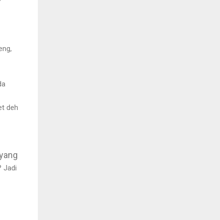
?
eng,
da
et deh
 yang
? Jadi