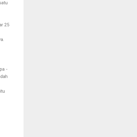
satu
ar 25
a.
pa -
ndah
itu