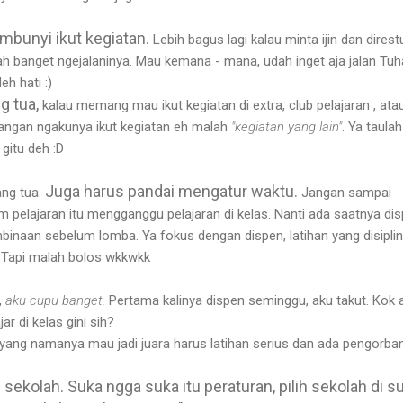
mbunyi ikut kegiatan.
Lebih bagus lagi kalau minta ijin dan direstu
dah banget ngejalaninya. Mau kemana - mana, udah inget aja jalan Tuh
h hati :)
g tua,
kalau memang mau ikut kegiatan di extra, club pelajaran , ata
 jangan ngakunya ikut kegiatan eh malah
"kegiatan yang lain"
. Ya taulah
gitu deh :D
Juga harus pandai mengatur waktu.
rang tua.
Jangan sampai
jam pelajaran itu mengganggu pelajaran di kelas. Nanti ada saatnya dis
binaan sebelum lomba. Ya fokus dengan dispen, latihan yang disiplin
. Tapi malah bolos wkkwkk
,
aku cupu banget.
Pertama kalinya dispen seminggu, aku takut. Kok 
r di kelas gini sih?
yang namanya mau jadi juara harus latihan serius dan ada pengorba
n sekolah. Suka ngga suka itu peraturan, pilih sekolah di s