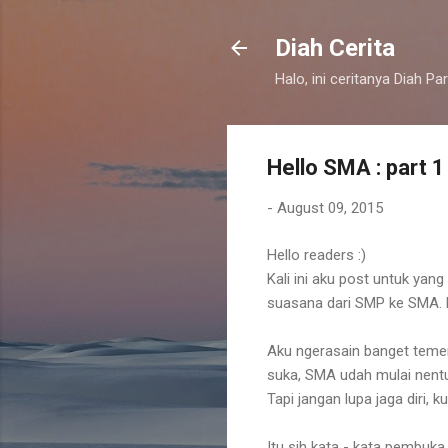
Diah Cerita
Halo, ini ceritanya Diah Pa
Hello SMA : part 1
-
August 09, 2015
Hello readers :)
Kali ini aku post untuk yang
suasana dari SMP ke SMA. 
Aku ngerasain banget temen 
suka, SMA udah mulai nentu
Tapi jangan lupa jaga diri, 
Itu sih kata - kata pembuka po