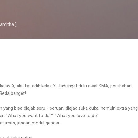
Skip to main content
ramitha )
 kelas X, aku liat adik kelas X. Jadi inget dulu awal SMA, perubahan
Beda banget!
yang bisa diajak seru - seruan, diajak suka duka, nemuin extra yang
in "What you want to do?" "What you love to do"
kuat iman, jangan modal gengsi.
st kali ini, dan.....