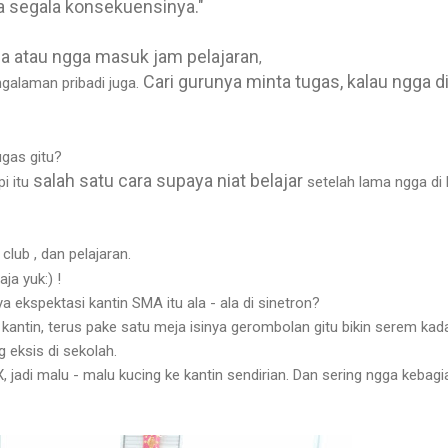
a segala konsekuensinya."
a atau ngga masuk jam pelajaran
,
Cari gurunya minta tugas, kalau ngga d
ngalaman pribadi juga.
ugas gitu?
salah satu cara supaya niat belajar
pi itu
setelah lama ngga di 
lub , dan pelajaran.
aja yuk:) !
 ekspektasi kantin SMA itu ala - ala di sinetron?
kantin, terus pake satu meja isinya gerombolan gitu bikin serem kad
g eksis di sekolah.
, jadi malu - malu kucing ke kantin sendirian. Dan sering ngga kebagi