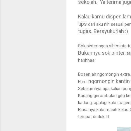
sekolah. Ya terima jug
Kalau kamu dispen lam
tips
dari aku nih sesuai pe
tugas. Bersyukurlah :)
Sok pinter ngga sih minta t
Bukannya sok pinter,
ta
hahhhaa
Bosen ah ngomongin extra, c
ngomongin kantin
Ehm..
Sebelumnya apa kalian punya
Kadang gerombolan gitu ke 
kadang, apalagi kalo itu gen
Biasanya kalo masih kelas X
tempat duduk :D