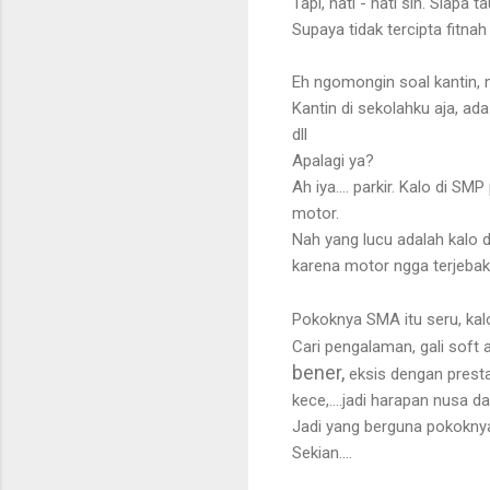
Tapi, hati - hati sih. Siapa
Supaya tidak tercipta fitna
Eh ngomongin soal kantin, 
Kantin di sekolahku aja, ad
dll
Apalagi ya?
Ah iya.... parkir. Kalo di 
motor.
Nah yang lucu adalah kalo d
karena motor ngga terjebak 
Pokoknya SMA itu seru, kal
Cari pengalaman, gali soft a
bener,
eksis dengan prestas
kece,....jadi harapan nusa 
Jadi yang berguna pokokny
Sekian....