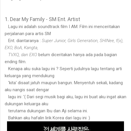
1. Dear My Family - SM Ent. Artist
Lagu ini adalah soundtrack film I AM. Film ini menceritakan
perjalanan para artis SM
Ent. diantaranya :
Super Junior, Girls Generation, SHINee, f(x),
EXO, BoA, Kangta,
TVXQ, dan EXO
belum diceritakan hanya ada pada bagian
ending film.
Kenapa aku suka lagu ini ? Seperti judulnya lagu tentang arti
keluarga yang mendukung
'kita' disaat jatuh maupun bangun. Menyentuh sekali, kadang
aku nangis saat dengar
lagu ini :'( Dari segi musik bagi aku, lagu ini buat aku ingat akan
dukungan keluarga aku
terutama dukungan Ibu dan Aji selama ini.
Bahkan aku hafalin lirik Korea dari lagu ini :)