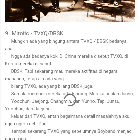
9. Mirotic - TVXQ/DBSK
Mungkin ada yang bingung antara TVXQ / DBSK bedanya
apa.
Ngga ada bedanya kok. Di China mereka disebut TVXQ, di
Korea mereka di sebut
DBSK. Tapi sekarang mau mereka aktifitas di negara
manapun, tetap aja ada yang
bilang TVXQ, ada yang bilang DBSK juga.
Semula member mereka ada 5 orang. Mereka adalah Junsu,
Yoochun, Jaejong, Changmin, dan Yunho. Tapi Junsu,
Yoochun, dan Jaejong
keluar dari TVXQ, entah bagaimana detail masalahnya aku
ngga ngerti deh. Dan
sampai sekarang TVXQ yang sebelumnya Boyband menjadi
duo group.