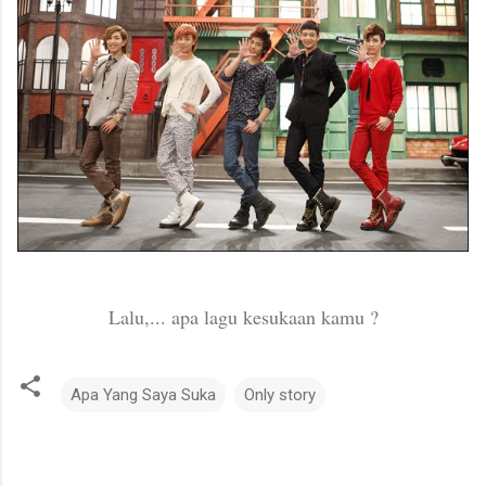
Lalu,... apa lagu kesukaan kamu ?
Apa Yang Saya Suka
Only story
C
o