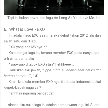
Tapi ini bukan cover dari lagu As Long As You Love Me, lho
6. What is Love - EXO
Ini adalah lagu EXO saat mereka debut tahun 2012 lalu dan
salah satu dari 3 lagu
EXO yang ada MVnya ^^
Kalo dengar lagu ini, berasa member EXO pada nanya apa
arti cinta sama aku
*siap-siap ditabok EXO stan* hehhheee....
Haruskah aku jawab,
"Oppa, cinta itu adalah saat hatiku dan
hatimu bersatu (?)"
xD
Kira - kira kalo member EXO ngerti bahasa Indonesia bakal
klepek-klepek ngga ya ?
hahhhaa ngarang banget deh
Alasan aku suka lagu ini adalah pembawaan lagu ini. Suara