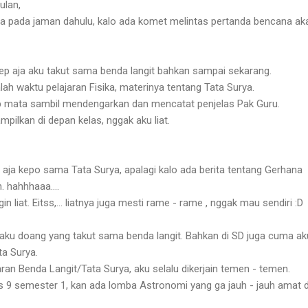
ulan,
pa pada jaman dahulu, kalo ada komet melintas pertanda bencana ak
etep aja aku takut sama benda langit bahkan sampai sekarang.
ah waktu pelajaran Fisika, materinya tentang Tata Surya.
up mata sambil mendengarkan dan mencatat penjelas Pak Guru.
pilkan di depan kelas, nggak aku liat.
p aja kepo sama Tata Surya, apalagi kalo ada berita tentang Gerhana
 hahhhaaa....
 liat. Eitss,... liatnya juga mesti rame - rame , nggak mau sendiri :D
 aku doang yang takut sama benda langit. Bahkan di SD juga cuma ak
a Surya.
aran Benda Langit/Tata Surya, aku selalu dikerjain temen - temen.
9 semester 1, kan ada lomba Astronomi yang ga jauh - jauh amat d