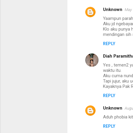
Unknown
May 
C
Yaampun parah
o
Aku jd ngebay
m
Klo aku punya h
mendingan sih 
m
REPLY
e
n
Diah Paramith
t
Yes , temen2 ya
waktu itu.
s
Aku cuma nunduk
Tapi jujur, aku
Kayaknya Pak R
REPLY
Unknown
Augu
Aduh phobia kit
REPLY