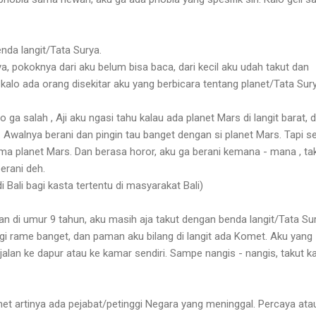
nda langit/Tata Surya.
, pokoknya dari aku belum bisa baca, dari kecil aku udah takut dan
 kalo ada orang disekitar aku yang berbicara tentang planet/Tata Sury
ga salah , Aji aku ngasi tahu kalau ada planet Mars di langit barat, 
et. Awalnya berani dan pingin tau banget dengan si planet Mars. Tapi s
ma planet Mars. Dan berasa horor, aku ga berani kemana - mana , tak
erani deh.
i Bali bagi kasta tertentu di masyarakat Bali)
kan di umur 9 tahun, aku masih aja takut dengan benda langit/Tata Su
agi rame banget, dan paman aku bilang di langit ada Komet. Aku yang
alan ke dapur atau ke kamar sendiri. Sampe nangis - nangis, takut k
met artinya ada pejabat/petinggi Negara yang meninggal. Percaya ata