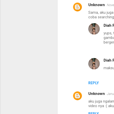
Unknown
Nove
Sama, aku juga 
coba searching
Diah 
yups, 
gambar
berger
Diah 
maksud
REPLY
Unknown
Janu
aku juga ngalama
video nya :( aku
REPLY