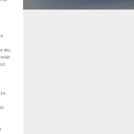
a.
da aku
etelah
ut.
rya.
alo
u