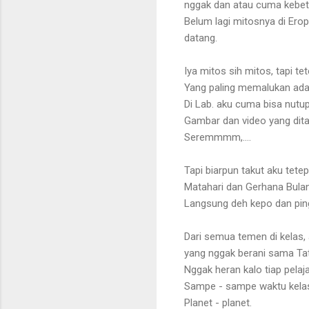
nggak dan atau cuma kebet
Belum lagi mitosnya di Ero
datang.
Iya mitos sih mitos, tapi t
Yang paling memalukan adal
Di Lab. aku cuma bisa nut
Gambar dan video yang ditam
Seremmmm,....
Tapi biarpun takut aku tete
Matahari dan Gerhana Bulan.
Langsung deh kepo dan pingin
Dari semua temen di kelas,
yang nggak berani sama Tat
Nggak heran kalo tiap pelaj
Sampe - sampe waktu kelas 
Planet - planet.