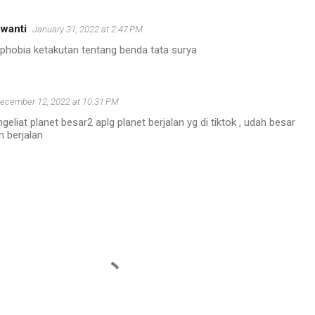
ewanti
January 31, 2022 at 2:47 PM
hobia ketakutan tentang benda tata surya
ecember 12, 2022 at 10:31 PM
geliat planet besar2 aplg planet berjalan yg di tiktok , udah besar
h berjalan