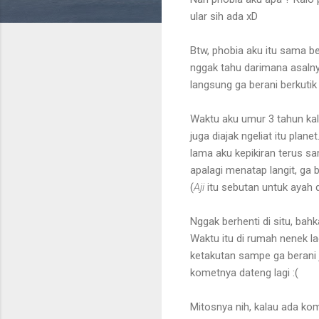
ular sih ada xD
Btw, phobia aku itu sama be
nggak tahu darimana asalnya
langsung ga berani berkutik
Waktu aku umur 3 tahun kalo 
juga diajak ngeliat itu plan
lama aku kepikiran terus sa
apalagi menatap langit, ga b
(
Aji
itu sebutan untuk ayah d
Nggak berhenti di situ, bah
Waktu itu di rumah nenek l
ketakutan sampe ga berani j
kometnya dateng lagi :(
Mitosnya nih, kalau ada ko