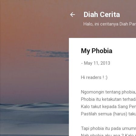
Diah Cerita
Halo, ini ceritanya Diah Pa
My Phobia
-
May 11, 2013
Hi readers ! :)
Ngomongin tentang phobia, 
Phobia itu ketakutan terhad
Kalo takut kepada Sang Pen
Pastilah semua (harus) tak
Tapi phobia itu pada umum
Nah phobia aku apa ? Kalo 