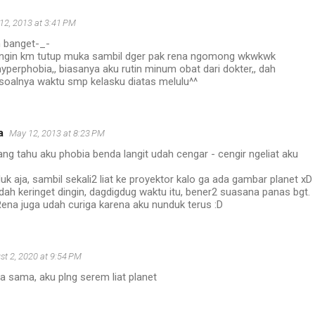
12, 2013 at 3:41 PM
 banget-_-
angin km tutup muka sambil dger pak rena ngomong wkwkwk
yperphobia,, biasanya aku rutin minum obat dari dokter,, dah
soalnya waktu smp kelasku diatas melulu^^
a
May 12, 2013 at 8:23 PM
ng tahu aku phobia benda langit udah cengar - cengir ngeliat aku
 aja, sambil sekali2 liat ke proyektor kalo ga ada gambar planet xD
 udah keringet dingin, dagdigdug waktu itu, bener2 suasana panas bgt.
ena juga udah curiga karena aku nunduk terus :D
st 2, 2020 at 9:54 PM
a sama, aku plng serem liat planet