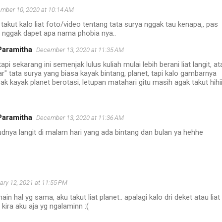
mber 10, 2020 at 10:14 AM
takut kalo liat foto/video tentang tata surya nggak tau kenapa,, pas
 nggak dapet apa nama phobia nya..
Paramitha
December 13, 2020 at 11:35 AM
tapi sekarang ini semenjak lulus kuliah mulai lebih berani liat langit, at
" tata surya yang biasa kayak bintang, planet, tapi kalo gambarnya
ak kayak planet berotasi, letupan matahari gitu masih agak takut hihi
Paramitha
December 13, 2020 at 11:36 AM
nya langit di malam hari yang ada bintang dan bulan ya hehhe
ary 12, 2021 at 11:55 PM
in hal yg sama, aku takut liat planet.. apalagi kalo dri deket atau liat
 kira aku aja yg ngalaminn :(