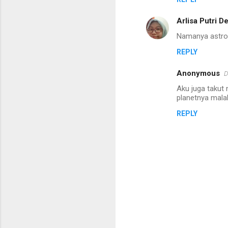
Arlisa Putri D
Namanya astrop
REPLY
Anonymous
D
Aku juga takut n
planetnya mala
REPLY