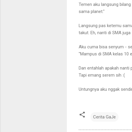
Temen aku langsung bilang k
sama planet."
Langsung pas ketemu sama g
takut. Eh, nanti di SMA juga
Aku cuma bisa senyum - se
"Mampus di SMA kelas 10 e
Dan entahlah apakah nanti 
Tapi emang serem sih :(
Untungnya aku nggak sendir
Cerita GaJe