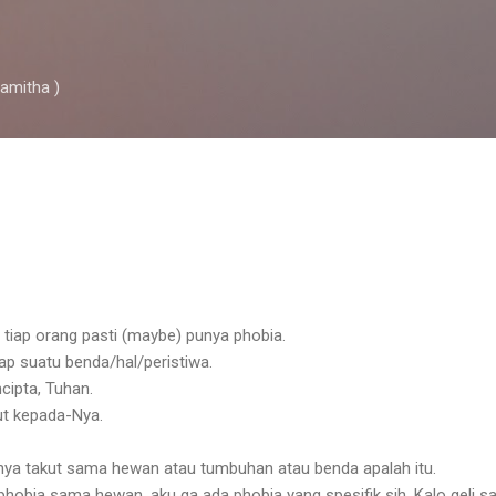
Skip to main content
ramitha )
tiap orang pasti (maybe) punya phobia.
ap suatu benda/hal/peristiwa.
cipta, Tuhan.
ut kepada-Nya.
nya takut sama hewan atau tumbuhan atau benda apalah itu.
phobia sama hewan, aku ga ada phobia yang spesifik sih. Kalo geli 