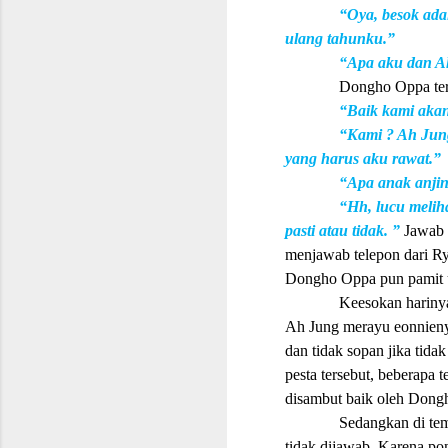
“Oya, besok ada
ulang tahunku.”
“Apa aku dan Ah
Dongho Oppa te
“Baik kami aka
“Kami ? Ah Jung
yang harus aku rawat.”
“Apa anak anjin
“Hh, lucu melih
pasti atau tidak. ”
Jawab 
menjawab telepon dari R
Dongho Oppa pun pamit 
Keesokan hariny
Ah Jung merayu eonnien
dan tidak sopan jika tida
pesta tersebut, beberap
disambut baik oleh Dong
Sedangkan di te
tidak dijawab. Karena po