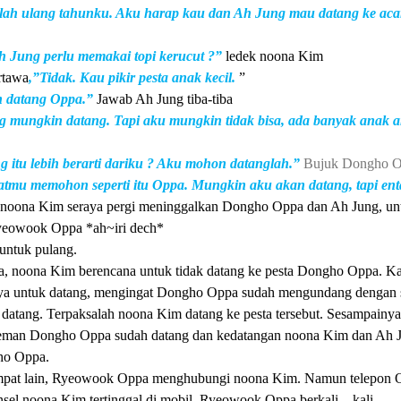
lah ulang tahunku. Aku harap kau dan Ah Jung mau datang ke aca
 Jung perlu memakai topi kerucut ?”
ledek noona Kim
rtawa
,”Tidak. Kau pikir pesta anak kecil.
”
n datang Oppa.”
Jawab Ah Jung tiba-tiba
 mungkin datang. Tapi aku mungkin tidak bisa, ada banyak anak a
g itu lebih berarti dariku ? Aku mohon datanglah.”
Bujuk Dongho 
atmu memohon seperti itu Oppa. Mungkin aku akan datang, tapi en
noona Kim seraya pergi meninggalkan Dongho Oppa dan Ah Jung, un
yeowook Oppa *ah~iri dech*
untuk pulang.
a, noona Kim berencana untuk tidak datang ke pesta Dongho Oppa. K
ya untuk datang, mengingat Dongho Oppa sudah mengundang dengan
k datang. Terpaksalah noona Kim datang ke pesta tersebut. Sesampainya
a teman Dongho Oppa sudah datang dan kedatangan noona Kim dan Ah 
ho Oppa.
mpat lain, Ryeowook Oppa menghubungi noona Kim. Namun telepon 
nsel noona Kim tertinggal di mobil. Ryeowook Oppa berkali – kali