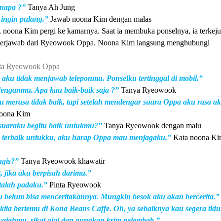
enapa ?”
Tanya Ah Jung
 ingin pulang.”
Jawab noona Kim dengan malas
 noona Kim pergi ke kamarnya. Saat ia membuka ponselnya, ia terkeju
k terjawab dari Ryeowook Oppa. Noona Kim langsung menghubungi
ta Ryeowook Oppa
aku tidak menjawab teleponmu. Ponselku tertinggal di mobil.”
enganmu. Apa kau baik-baik saja ?”
Tanya Ryeowook
 merasa tidak baik, tapi setelah mendengar suara Oppa aku rasa a
noona Kim
suaraku begitu baik untukmu?”
Tanya Ryeowook dengan malu
 terbaik untukku, aku harap Oppa mau menjagaku.”
Kata noona K
ngis?”
Tanya Ryeowook khawatir
, jika aku berpisah darimu.”
talah padaku.”
Pinta Ryeowook
 belum bisa menceritakannya. Mungkin besok aku akan bercerita.”
kita bertemu di Kona Beans Caffe. Oh, ya sebaiknya kau segera tidu
ajahmu, sikat gigi dan gunakan krim pelembab.”