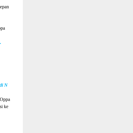
depan
ppa
.
di N
 Oppa
si ke