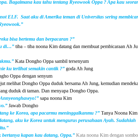
Oppa. Bagaimana kau tahu tentang Ryeowook Oppa ? Apa kau seora
 not ELF.
Saat aku di Amerika teman di Universitas sering membica
 Ryeowook.”
eka bisa bertemu dan berpacaran ?”
u di…”
tiba – tiba noona Kim datang dan membuat pembicaraan Ah J
kakmu.”
Kata Dongho Oppa sambil tersenyum
e ku terlihat semakin cantik ?”
goda Ah Jung
gho Oppa dengan senyum
jut melihat Dongho Oppa duduk bersama Ah Jung, kemudian mendeka
ang duduk di taman. Dan menyapa Dongho Oppa.
 Annyeonghaseyo!”
sapa noona Kim
yo.”
Jawab Dongho
tang ke Korea, apa pacarmu meninggalkanmu ?”
Tanya Noona Kim 
datang, aku ke Korea untuk mengurus perusahaan Ayah. Sudahlah
itu.”
k bertanya kapan kau datang, Oppa.”
Kata noona Kim dengan somb