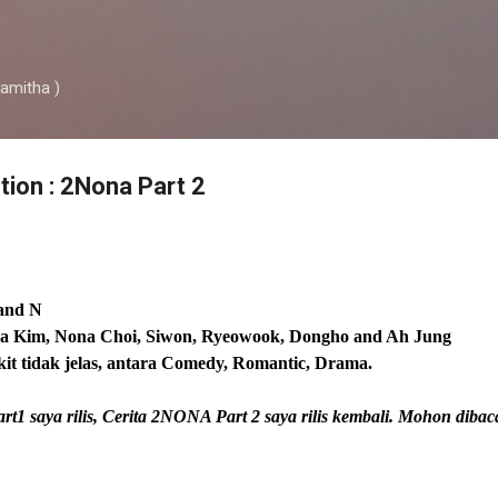
Skip to main content
ramitha )
ction : 2Nona Part 2
 and N
na Kim, Nona Choi, Siwon, Ryeowook, Dongho and Ah Jung
kit tidak jelas, antara Comedy, Romantic, Drama.
t1 saya rilis, Cerita 2NONA Part 2 saya rilis kembali. Mohon dibac