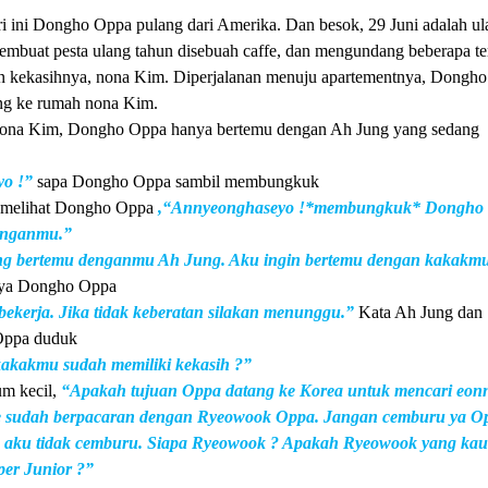
hari ini Dongho Oppa pulang dari Amerika. Dan besok, 29 Juni adalah u
embuat pesta ulang tahun disebuah caffe, dan mengundang beberapa t
n kekasihnya, nona Kim. Diperjalanan menuju apartementnya, Dongho
ang ke rumah nona Kim.
oona Kim, Dongho Oppa hanya bertemu dengan Ah Jung yang sedang
yo !”
sapa Dongho Oppa sambil membungkuk
t melihat Dongho Oppa
,“Annyeonghaseyo !*membungkuk* Dongho
enganmu.”
ng bertemu denganmu Ah Jung. Aku ingin bertemu dengan kakakmu
ya Dongho Oppa
bekerja. Jika tidak keberatan silakan menunggu.”
Kata Ah Jung dan
Oppa duduk
akakmu sudah memiliki kekasih ?”
um kecil,
“Apakah tujuan Oppa datang ke Korea untuk mencari eonn
ie sudah berpacaran dengan Ryeowook Oppa. Jangan cemburu ya O
 aku tidak cemburu. Siapa Ryeowook ? Apakah Ryeowook yang kau
per Junior ?”