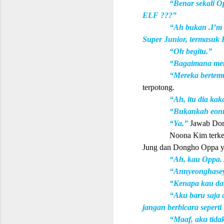
“Benar sekali 
ELF ???”
“Ah bukan .I’m
Super Junior, termasuk
“Oh begitu.”
“Bagaimana mer
“Mereka bertem
terpotong.
“Ah, itu dia ka
“Bukankah eonni
“Ya.”
Jawab Don
Noona Kim terke
Jung dan Dongho Oppa y
“Ah, kau Oppa.
“Annyeonghase
“Kenapa kau da
“Aku baru saja 
jangan berbicara seperti 
“Maaf, aku tida