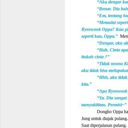
“Aku dengar ka
“Benar. Dia ba
“Em, tentang hu
“Memulai seper
Ryeowook Oppa? Kau piki
seperti kau, Oppa.”
Mem
“Dengar, aku ak
“Hah, Cinta apa 
itukah cinta ?”
“Tidak noona Ki
aku tidak bisa melupak
“Hhh, aku tida
kita.”
“Apa Ryeowook 
“Ya. Dia sangat
menyakitimu. Permisi~”
Dongho Oppa ha
Jung untuk diajak pulang
Saat diperjalanan pulan