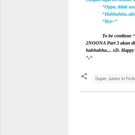
“Oppa, tidak us
“Hahhahha..aku 
“Bye~”
To be continue 
2NOONA Part 3 akan ditu
hahhahha.... xD. Happy
^,^
Super Junior in Fict