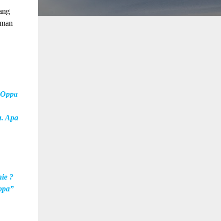
lang
eman
 Oppa
. Apa
ie ?
ppa”