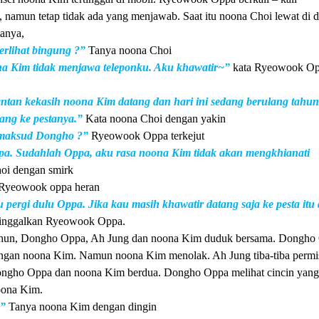
namun tetap tidak ada yang menjawab. Saat itu noona Choi lewat di 
anya,
erlihat bingung ?”
Tanya noona Choi
a Kim tidak menjawa teleponku. Aku khawatir~”
kata Ryeowook O
tan kekasih noona Kim datang dan hari ini sedang berulang tahun
ng ke pestanya.”
Kata noona Choi dengan yakin
maksud Dongho ?”
Ryeowook Oppa terkejut
a. Sudahlah Oppa, aku rasa noona Kim tidak akan mengkhianati
oi dengan smirk
Ryeowook oppa heran
pergi dulu Oppa. Jika kau masih khawatir datang saja ke pesta itu 
nggalkan Ryeowook Oppa.
tahun, Dongho Oppa, Ah Jung dan noona Kim duduk bersama. Dongho
dengan noona Kim. Namun noona Kim menolak. Ah Jung tiba-tiba permi
 Dongho Oppa dan noona Kim berdua. Dongho Oppa melihat cincin yang
noona Kim.
?”
Tanya noona Kim dengan dingin