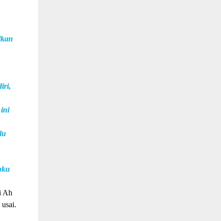
lkan
iri,
ini
lu
nku
i Ah
usai.