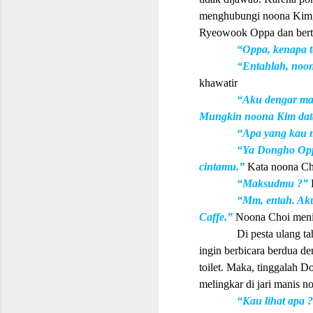
menghubungi noona Kim, 
Ryeowook Oppa dan bert
“Oppa, kenapa t
“Entahlah, noon
khawatir
“Aku dengar man
Mungkin noona Kim data
“Apa yang kau 
“Ya Dongho Opp
cintamu.”
Kata noona Ch
“Maksudmu ?”
“Mm, entah. Aku 
Caffe.”
Noona Choi meni
Di pesta ulang 
ingin berbicara berdua 
toilet. Maka, tinggalah
melingkar di jari manis 
“Kau lihat apa 