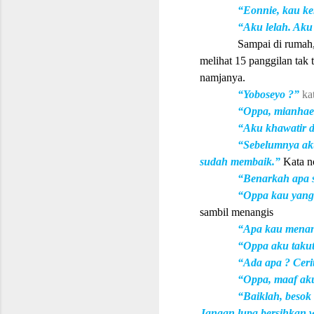
“Eonnie, kau k
“Aku lelah. Aku
Sampai di rumah,
melihat 15 panggilan ta
namjanya.
“Yoboseyo ?”
ka
“Oppa, mianhae 
“Aku khawatir d
“Sebelumnya aku
sudah membaik.”
Kata 
“Benarkah apa 
“Oppa kau yang
sambil menangis
“Apa kau mena
“Oppa aku takut
“Ada apa ? Ceri
“Oppa, maaf aku
“Baiklah, besok 
Jangan lupa bersihkan w