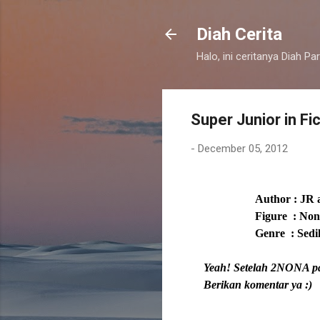
Diah Cerita
Halo, ini ceritanya Diah Pa
Super Junior in Fi
-
December 05, 2012
Author : JR
Figure : No
Genre : Sedi
Yeah! Setelah 2NONA par
Berikan komentar ya :)