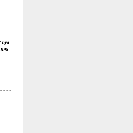
R nya
JR98