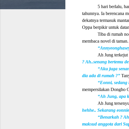
5 hari berlalu, 
tahunnya. Ia berencana m
dekatnya termasuk manta
Oppa berpikir untuk dat
Tiba di rumah n
membaca novel di taman.
“Annyeonghase
Ah Jung terkeju
? Ah..senang bertemu d
“Aku juga sena
dia ada di rumah ?”
Tan
“Eonni, sedang 
mempersilakan Dongho 
“Ah Jung, apa k
Ah Jung terseny
hehhe.. Sekarang eonn
“Benarkah ? Ah
maksud anggota dari Su