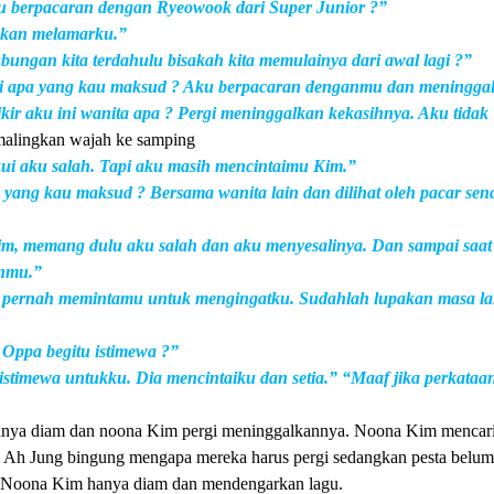
u berpacaran dengan Ryeowook dari Super Junior ?”
hkan melamarku.”
bungan kita terdahulu bisakah kita memulainya dari awal lagi ?”
ti apa yang kau maksud ? Aku berpacaran denganmu dan meningga
r aku ini wanita apa ? Pergi meninggalkan kekasihnya. Aku tidak
alingkan wajah ke samping
ui aku salah. Tapi aku masih mencintaimu Kim.”
yang kau maksud ? Bersama wanita lain dan dilihat oleh pacar send
m, memang dulu aku salah dan aku menyesalinya. Dan sampai saat 
anmu.”
k pernah memintamu untuk mengingatku. Sudahlah lupakan masa la
Oppa begitu istimewa ?”
 istimewa untukku. Dia mencintaiku dan setia.” “Maaf jika perkataa
nya diam dan noona Kim pergi meninggalkannya. Noona Kim mencar
. Ah Jung bingung mengapa mereka harus pergi sedangkan pesta belum 
g. Noona Kim hanya diam dan mendengarkan lagu.