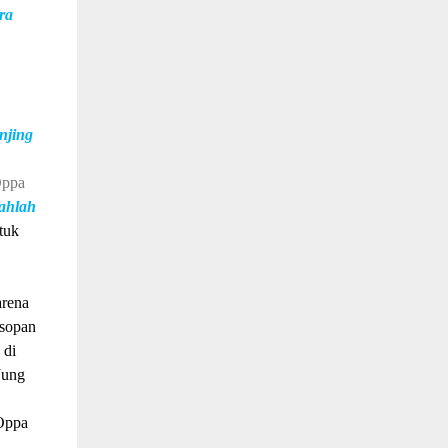
ra
njing
Oppa
tahlah
tuk
arena
 sopan
 di
Jung
Oppa