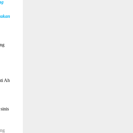
ng
rakan
ung
ti Ah
sinis
ong