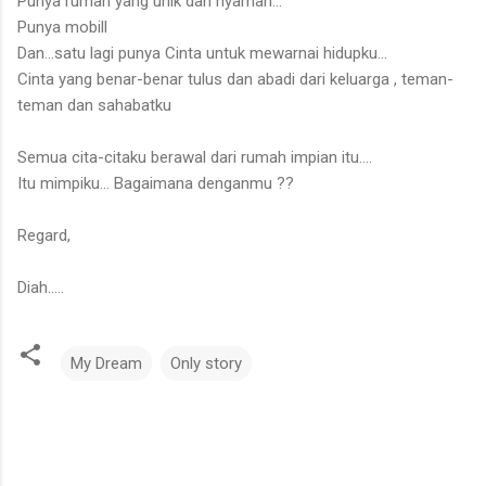
Punya rumah yang unik dan nyaman...
Punya mobill
Dan...satu lagi punya Cinta untuk mewarnai hidupku...
Cinta yang benar-benar tulus dan abadi dari keluarga , teman-
teman dan sahabatku
Semua cita-citaku berawal dari rumah impian itu....
Itu mimpiku... Bagaimana denganmu ??
Regard,
Diah.....
My Dream
Only story
C
o
m